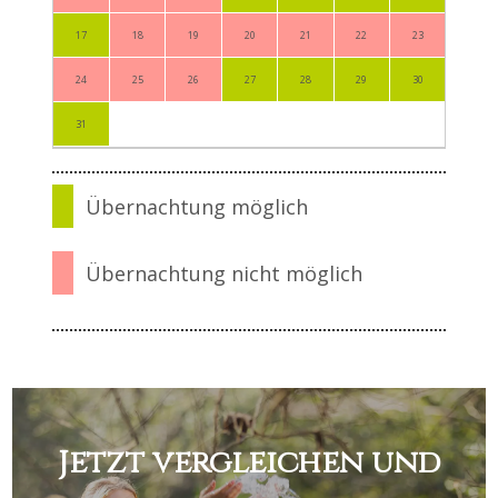
17
18
19
20
21
22
23
21
24
25
26
27
28
29
30
28
31
Übernachtung möglich
Übernachtung nicht möglich
Jetzt vergleichen und